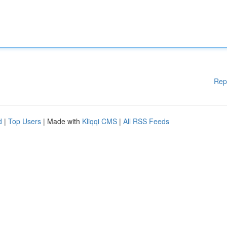
Rep
d
|
Top Users
| Made with
Kliqqi CMS
|
All RSS Feeds