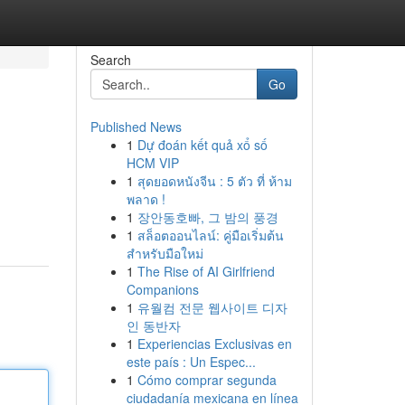
Search
Go
Published News
1
Dự đoán kết quả xổ số
HCM VIP
1
สุดยอดหนังจีน : 5 ตัว ที่ ห้าม
พลาด !
1
장안동호빠, 그 밤의 풍경
1
สล็อตออนไลน์: คู่มือเริ่มต้น
สำหรับมือใหม่
1
The Rise of AI Girlfriend
Companions
1
유월컴 전문 웹사이트 디자
인 동반자
1
Experiencias Exclusivas en
este país : Un Espec...
1
Cómo comprar segunda
ciudadanía mexicana en línea