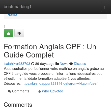
Home
bookmarking1
Togg
navi
Home
1
Formation Anglais CPF : Un
Guide Complet
isaiahlkvr983703
89 days ago
News
Discuss
Vous souhaitez perfectionner votre maîtrise en anglais grâce au
CPF ? Le guide vous propose un informations nécessaires pour
sélectionner la idéale formation adaptée à vos attentes.
Découvrez
https://brendappur128146.dekaronwiki.com/user
Comments
Who Upvoted
Comments