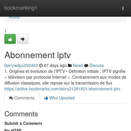
Home
bookmarking1
Togg
navi
Home
1
Abonnement iptv
barrywdpu252463
87 days ago
News
Discuss
1. Origines et évolution de l’IPTV • Définition initiale : IPTV signifie
« télévision par protocole Internet ». Contrairement aux modes de
diffusion classiques, elle repose sur la transmission de flux
https://active-bookmarks.com/story21291821/abonnement-iptv
Comments
Who Upvoted
Comments
Submit a Comment
No HTML