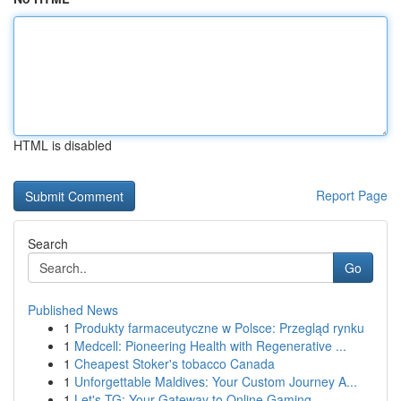
HTML is disabled
Report Page
Search
Go
Published News
1
Produkty farmaceutyczne w Polsce: Przegląd rynku
1
Medcell: Pioneering Health with Regenerative ...
1
Cheapest Stoker's tobacco Canada
1
Unforgettable Maldives: Your Custom Journey A...
1
Let's TG: Your Gateway to Online Gaming