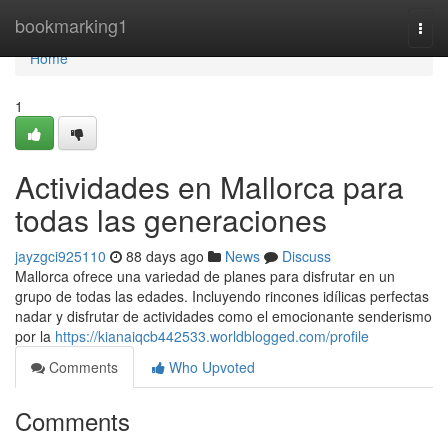
Home
bookmarking1
Togg
navi
Home
1
Actividades en Mallorca para
todas las generaciones
jayzgci925110
88 days ago
News
Discuss
Mallorca ofrece una variedad de planes para disfrutar en un
grupo de todas las edades. Incluyendo rincones idílicas perfectas
nadar y disfrutar de actividades como el emocionante senderismo
por la
https://kianaiqcb442533.worldblogged.com/profile
Comments
Who Upvoted
Comments