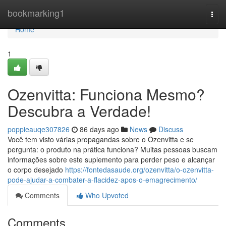
Home
bookmarking1
Togg
navi
Home
1
Ozenvitta: Funciona Mesmo?
Descubra a Verdade!
poppieauqe307826
86 days ago
News
Discuss
Você tem visto várias propagandas sobre o Ozenvitta e se
pergunta: o produto na prática funciona? Muitas pessoas buscam
informações sobre este suplemento para perder peso e alcançar
o corpo desejado
https://fontedasaude.org/ozenvitta/o-ozenvitta-
pode-ajudar-a-combater-a-flacidez-apos-o-emagrecimento/
Comments
Who Upvoted
Comments