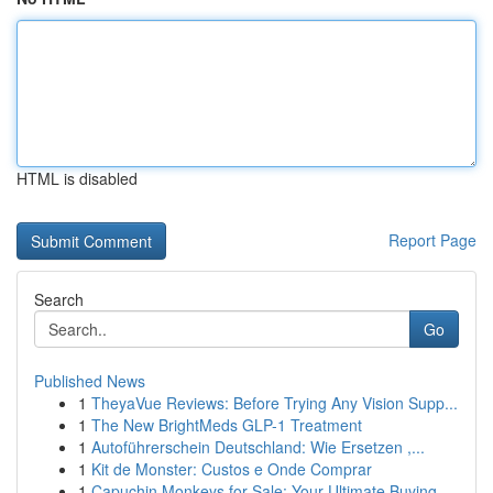
HTML is disabled
Report Page
Search
Go
Published News
1
TheyaVue Reviews: Before Trying Any Vision Supp...
1
The New BrightMeds GLP-1 Treatment
1
Autoführerschein Deutschland: Wie Ersetzen ,...
1
Kit de Monster: Custos e Onde Comprar
1
Capuchin Monkeys for Sale: Your Ultimate Buying...