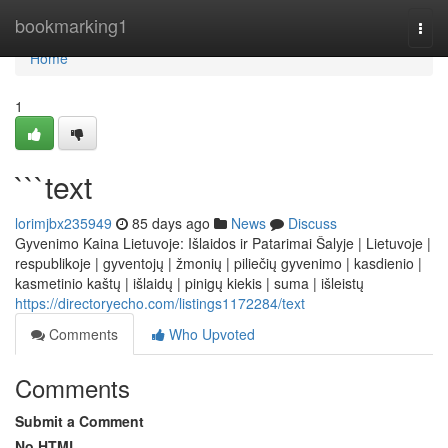
Home
bookmarking1
Togg
navi
Home
1
```text
lorimjbx235949
85 days ago
News
Discuss
Gyvenimo Kaina Lietuvoje: Išlaidos ir Patarimai Šalyje | Lietuvoje |
respublikoje | gyventojų | žmonių | piliečių gyvenimo | kasdienio |
kasmetinio kaštų | išlaidų | pinigų kiekis | suma | išleistų
https://directoryecho.com/listings1172284/text
Comments
Who Upvoted
Comments
Submit a Comment
No HTML