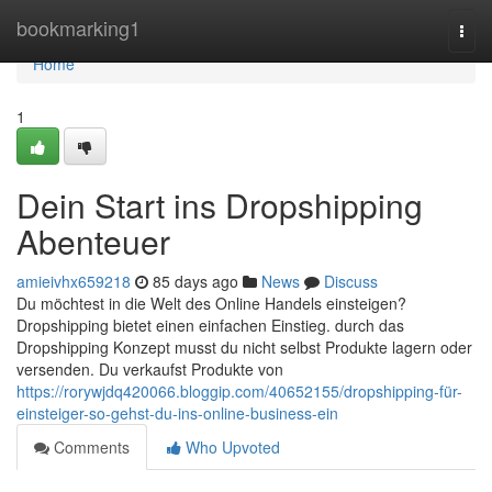
Home
bookmarking1
Togg
navi
Home
1
Dein Start ins Dropshipping
Abenteuer
amieivhx659218
85 days ago
News
Discuss
Du möchtest in die Welt des Online Handels einsteigen?
Dropshipping bietet einen einfachen Einstieg. durch das
Dropshipping Konzept musst du nicht selbst Produkte lagern oder
versenden. Du verkaufst Produkte von
https://rorywjdq420066.bloggip.com/40652155/dropshipping-für-
einsteiger-so-gehst-du-ins-online-business-ein
Comments
Who Upvoted