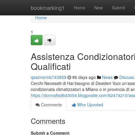
Home
bookmarking1
Home
New
Submit
Home
1
Assistenza Condizionatori
Qualificati
qasimsrmb743859
86 days ago
News
Discuss
Cerchi Necessiti di Hai bisogno di Desideri Vuoi un'assi
condizionata climatizzatori a Milano o in provincia di a
https://donnafisd643054.blogpostie.com/62474210/assist
Comments
Who Upvoted
Comments
Submit a Comment