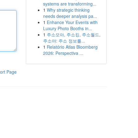
systems are transforming...
1
Why strategic thinking
needs deeper analysis pa...
1
Enhance Your Events with
Luxury Photo Booths in...
1
주소모아, 주소킹, 주소월드,
주소야: 주소 정보를...
1
Relatório Atlas Bloomberg
2026: Perspectiva ...
ort Page