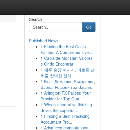
Search
Go
Published News
1
Finding the Best Ocala
Painter: A Comprehensive...
1
Caixa de Monster: Valores
e Onde Encontrar
1
제주 출장 마사지, 피로를 날
려줄 완벽한 선택
1
Бърз Домашен Ръкоделец
Варна: Решения за Вашия...
1
Arlington TX Pallets: Your
Provider for Top Qua...
1
Why collaborative thinking
drives the superior ...
1
Finding a Best Practicing
Accountant Pro...
1
Advanced computational