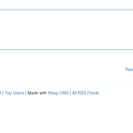
Rep
d
|
Top Users
| Made with
Kliqqi CMS
|
All RSS Feeds