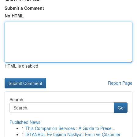
Submit a Comment
No HTML
HTML is disabled
Report Page
Search
Go
Published News
1
This Companion Services : A Guide to Prese...
1
İSTANBUL Ev taşıma Nakliyat: Emin ve Çözümler