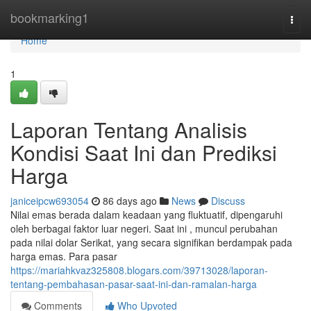
Home
bookmarking1
Togg
navi
Home
1
Laporan Tentang Analisis
Kondisi Saat Ini dan Prediksi
Harga
janiceipcw693054
86 days ago
News
Discuss
Nilai emas berada dalam keadaan yang fluktuatif, dipengaruhi
oleh berbagai faktor luar negeri. Saat ini , muncul perubahan
pada nilai dolar Serikat, yang secara signifikan berdampak pada
harga emas. Para pasar
https://mariahkvaz325808.blogars.com/39713028/laporan-
tentang-pembahasan-pasar-saat-ini-dan-ramalan-harga
Comments
Who Upvoted