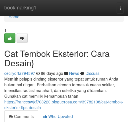
Home
bookmarking1
Togg
navi
Home
1
Cat Tembok Eksterior: Cara
Desain}
cecilyqrfa794597
86 days ago
News
Discuss
Memilih pelapis dinding eksterior yang tepat untuk rumah Anda
bukan hal ringan. Perhatikan elemen termasuk cuaca sekitar,
intensitas radiasi matahari, dan estetika yang diidamkan.
Gunakan cat memiliki kemampuan tahan
https://franceswjxf763220.bloguerosa.com/39782108/cat-tembok-
eksterior-tips-desain
Comments
Who Upvoted