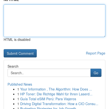
HTML is disabled
Report Page
Search
Go
Published News
1
Your Information , The Algorithm: How Does ...
1
HP Toner: Die Richtige Wahl für Ihren Laserd...
1
Guía Total eSIM Perú: Para Viajeros
1
Driving Digital Transformation: How a CIO Consu...
1
Budgeting Strategies for Job Growth