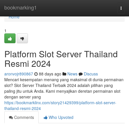
Home
bookmarking1
Togg
navi
Home
1
Platform Slot Server Thailand
Resmi 2024
aronvojr890867
88 days ago
News
Discuss
Mencari kesempatan menang yang maksimal di dunia permainan
slot? Slot Server Thailand Terbaik 2024 adalah pilihan yang
paling jitu untuk Anda. Kami menyajikan deretan permainan slot
dengan server yang
https://bookmarklinx.com/story21429399/platform-slot-server-
thailand-resmi-2024
Comments
Who Upvoted