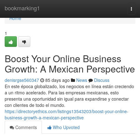
Home
bookmarking1
Togg
navi
Home
1
Boost Your Online Business
Growth: A Mexican Perspective
denisrgse560347
85 days ago
News
Discuss
En este época globalizado, los negocios en línea están creciendo
a un ritmo acelerado. Para las empresas mexicanas, esto
presenta una oportunidad sin igual para expandirse y conectar
con clientes de todo el mundo.
https://directoryethics.com/listings13543203/boost-your-online-
business-growth-a-mexican-perspective
Comments
Who Upvoted