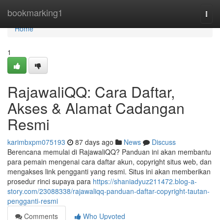
Home
bookmarking1
Togg
navi
Home
1
RajawaliQQ: Cara Daftar,
Akses & Alamat Cadangan
Resmi
karimbxpm075193
87 days ago
News
Discuss
Berencana memulai di RajawaliQQ? Panduan ini akan membantu
para pemain mengenai cara daftar akun, copyright situs web, dan
mengakses link pengganti yang resmi. Situs ini akan memberikan
prosedur rinci supaya para
https://shaniadyuz211472.blog-a-
story.com/23088338/rajawaliqq-panduan-daftar-copyright-tautan-
pengganti-resmi
Comments
Who Upvoted