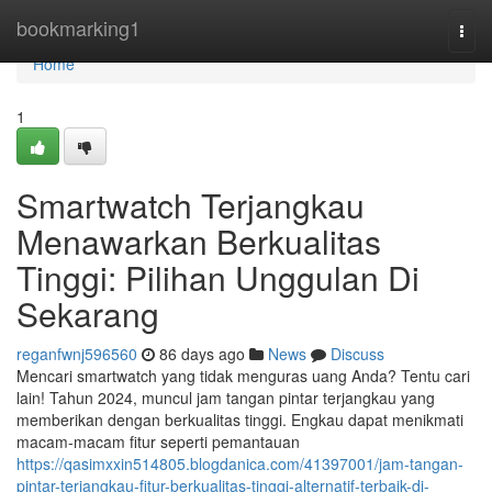
Home
bookmarking1
Togg
navi
Home
1
Smartwatch Terjangkau
Menawarkan Berkualitas
Tinggi: Pilihan Unggulan Di
Sekarang
reganfwnj596560
86 days ago
News
Discuss
Mencari smartwatch yang tidak menguras uang Anda? Tentu cari
lain! Tahun 2024, muncul jam tangan pintar terjangkau yang
memberikan dengan berkualitas tinggi. Engkau dapat menikmati
macam-macam fitur seperti pemantauan
https://qasimxxin514805.blogdanica.com/41397001/jam-tangan-
pintar-terjangkau-fitur-berkualitas-tinggi-alternatif-terbaik-di-