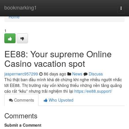
Home
bookmarking1
Togg
navi
Home
1
EE88: Your supreme Online
Casino vacation spot
jaspernwrc957299
86 days ago
News
Discuss
Thú thật ban đầu mình khá dè chừng khi nghe nhiều người nhắc
tới EE88. Thị trường này vốn không thiếu những nền tảng quảng
cáo rất “kêu” nhưng trải nghiệm thì lại
https://ee88.support/
Comments
Who Upvoted
Comments
Submit a Comment