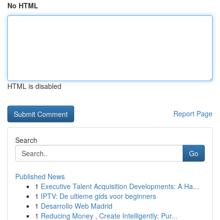
No HTML
HTML is disabled
Report Page
Search
Go
Published News
1
Executive Talent Acquisition Developments: A Ha...
1
IPTV: De ultieme gids voor beginners
1
Desarrollo Web Madrid
1
Reducing Money , Create Intelligently: Pur...