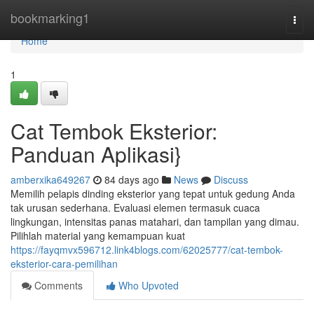
Home
bookmarking1
Togg
navi
Home
1
Cat Tembok Eksterior:
Panduan Aplikasi}
amberxika649267
84 days ago
News
Discuss
Memilih pelapis dinding eksterior yang tepat untuk gedung Anda
tak urusan sederhana. Evaluasi elemen termasuk cuaca
lingkungan, intensitas panas matahari, dan tampilan yang dimau.
Pilihlah material yang kemampuan kuat
https://fayqmvx596712.link4blogs.com/62025777/cat-tembok-
eksterior-cara-pemilihan
Comments
Who Upvoted