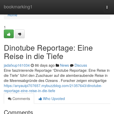
Home
bookmarking1
Togg
navi
Home
1
Dinotube Reportage: Eine
Reise in die Tiefe
jadafxup161034
86 days ago
News
Discuss
Eine faszinierende Reportage “Dinotube Reportage: Eine Reise in
die Tiefe” führt den Zuschauer auf die atemberaubende Reise in
die Meeresabgründe des Ozeans . Forscher zeigen einzigartige
https://anyauipi707657.mybuzzblog.com/21357643/dinotube-
reportage-eine-reise-in-die-tiefe
Comments
Who Upvoted
Comments