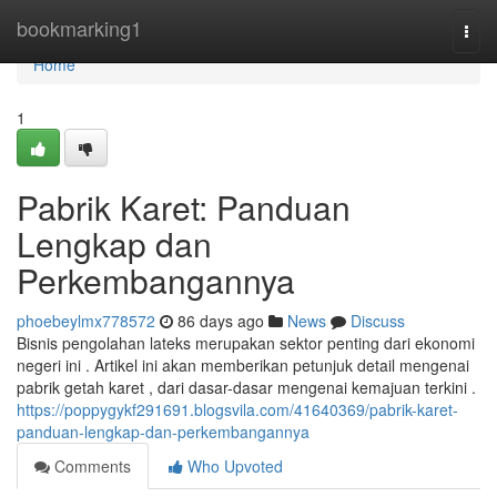
Home
bookmarking1
Togg
navi
Home
1
Pabrik Karet: Panduan
Lengkap dan
Perkembangannya
phoebeylmx778572
86 days ago
News
Discuss
Bisnis pengolahan lateks merupakan sektor penting dari ekonomi
negeri ini . Artikel ini akan memberikan petunjuk detail mengenai
pabrik getah karet , dari dasar-dasar mengenai kemajuan terkini .
https://poppygykf291691.blogsvila.com/41640369/pabrik-karet-
panduan-lengkap-dan-perkembangannya
Comments
Who Upvoted