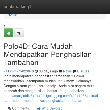
Home
bookmarking1
Togg
navi
Home
1
Polo4D: Cara Mudah
Mendapatkan Penghasilan
Tambahan
kallummkhy629640
83 days ago
News
Discuss
Ingin mendapatkan penghasilan tambahan ? Polo4D
menawarkan kesempatan mudah untuk mewujudkannya .
Dengan sistem yang user-friendly , Anda bisa segera mulai
bertaruh dan menghasilkan bonus. Jangan abaikan
https://margietdkt840442.bligblogging.com/42011965/polo4d-
cara-mudah-mendapatkan-penghasilan-tambahan
Comments
Who Upvoted