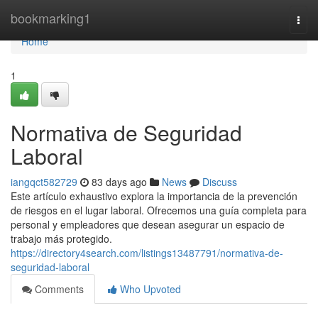
Home
bookmarking1
Togg
navi
Home
1
Normativa de Seguridad
Laboral
iangqct582729
83 days ago
News
Discuss
Este artículo exhaustivo explora la importancia de la prevención
de riesgos en el lugar laboral. Ofrecemos una guía completa para
personal y empleadores que desean asegurar un espacio de
trabajo más protegido.
https://directory4search.com/listings13487791/normativa-de-
seguridad-laboral
Comments
Who Upvoted