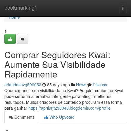
Home
bookmarking1
Togg
navi
Home
1
Comprar Seguidores Kwai:
Aumente Sua Visibilidade
Rapidamente
orlandosovg596952
85 days ago
News
Discuss
Quer expandir sua visibilidade no Kwai? Adquirir contas no Kwai
pode ser uma alternativa inteligente para atingir melhores
resultados. Muitos criadores de conteúdo procuram essa forma
para ganhar
https://aprilurjt238048.blogdemls.com/profile
Comments
Who Upvoted