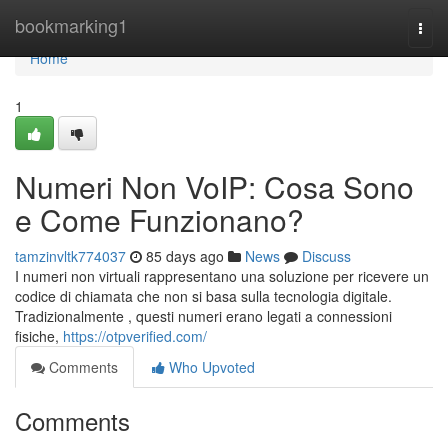
Home
bookmarking1
Togg
navi
Home
1
Numeri Non VoIP: Cosa Sono
e Come Funzionano?
tamzinvltk774037
85 days ago
News
Discuss
I numeri non virtuali rappresentano una soluzione per ricevere un
codice di chiamata che non si basa sulla tecnologia digitale.
Tradizionalmente , questi numeri erano legati a connessioni
fisiche,
https://otpverified.com/
Comments
Who Upvoted
Comments