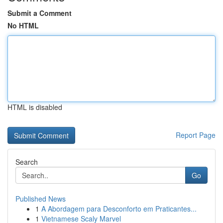
Submit a Comment
No HTML
HTML is disabled
Report Page
Search
Go
Published News
1
A Abordagem para Desconforto em Praticantes...
1
Vietnamese Scaly Marvel