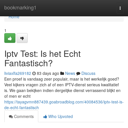
Home
bookmarking1
Togg
navi
Home
1
Iptv Test: Is het Echt
Fantastisch?
liviaxlfa269182
83 days ago
News
Discuss
Een proef is vandaag zeer populair, maar is het werkelijk goed?
Veel kijkers vragen zich af of een IPTV-dienst serieus kwalitatief
is. We gaan bekijken indien dergelijke dienst verrassend blijkt en
of men er echt
https://tayagvmn887439.goabroadblog.com/40084536/iptv-test-is-
de-echt-fantastisch
Comments
Who Upvoted