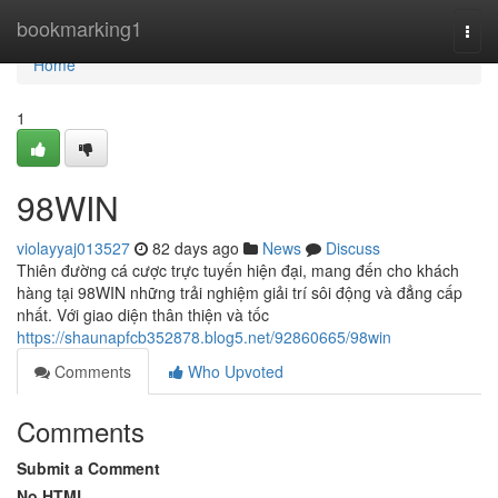
Home
bookmarking1
Togg
navi
Home
1
98WIN
violayyaj013527
82 days ago
News
Discuss
Thiên đường cá cược trực tuyến hiện đại, mang đến cho khách
hàng tại 98WIN những trải nghiệm giải trí sôi động và đẳng cấp
nhất. Với giao diện thân thiện và tốc
https://shaunapfcb352878.blog5.net/92860665/98win
Comments
Who Upvoted
Comments
Submit a Comment
No HTML