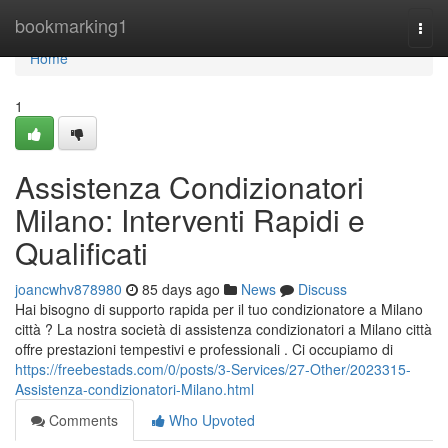
Home
bookmarking1
Togg
navi
Home
1
Assistenza Condizionatori
Milano: Interventi Rapidi e
Qualificati
joancwhv878980
85 days ago
News
Discuss
Hai bisogno di supporto rapida per il tuo condizionatore a Milano
città ? La nostra società di assistenza condizionatori a Milano città
offre prestazioni tempestivi e professionali . Ci occupiamo di
https://freebestads.com/0/posts/3-Services/27-Other/2023315-
Assistenza-condizionatori-Milano.html
Comments
Who Upvoted