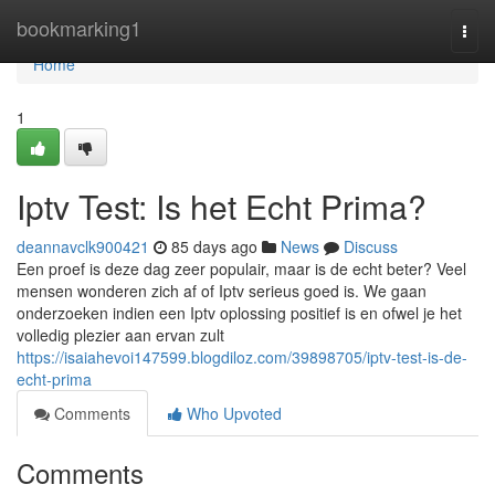
Home
bookmarking1
Togg
navi
Home
1
Iptv Test: Is het Echt Prima?
deannavclk900421
85 days ago
News
Discuss
Een proef is deze dag zeer populair, maar is de echt beter? Veel
mensen wonderen zich af of Iptv serieus goed is. We gaan
onderzoeken indien een Iptv oplossing positief is en ofwel je het
volledig plezier aan ervan zult
https://isaiahevoi147599.blogdiloz.com/39898705/iptv-test-is-de-
echt-prima
Comments
Who Upvoted
Comments