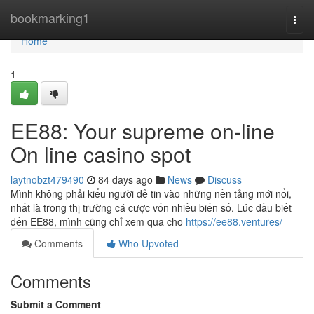
Home
bookmarking1
Togg
navi
Home
1
EE88: Your supreme on-line
On line casino spot
laytnobzt479490
84 days ago
News
Discuss
Mình không phải kiểu người dễ tin vào những nền tảng mới nổi,
nhất là trong thị trường cá cược vốn nhiều biến số. Lúc đầu biết
đến EE88, mình cũng chỉ xem qua cho
https://ee88.ventures/
Comments
Who Upvoted
Comments
Submit a Comment