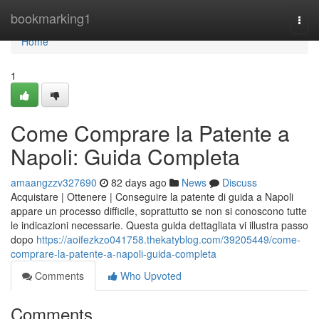
Home
bookmarking1
Togg
navi
Home
1
Come Comprare la Patente a
Napoli: Guida Completa
amaangzzv327690
82 days ago
News
Discuss
Acquistare | Ottenere | Conseguire la patente di guida a Napoli
appare un processo difficile, soprattutto se non si conoscono tutte
le indicazioni necessarie. Questa guida dettagliata vi illustra passo
dopo
https://aoifezkzo041758.thekatyblog.com/39205449/come-
comprare-la-patente-a-napoli-guida-completa
Comments
Who Upvoted
Comments