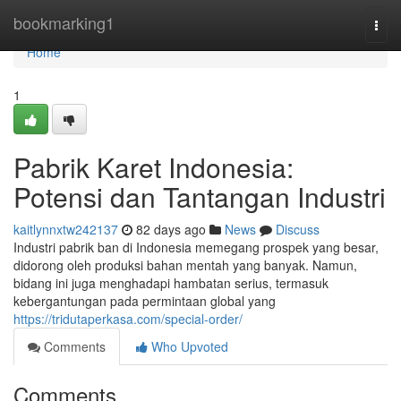
Home
bookmarking1
Togg
navi
Home
1
Pabrik Karet Indonesia:
Potensi dan Tantangan Industri
kaitlynnxtw242137
82 days ago
News
Discuss
Industri pabrik ban di Indonesia memegang prospek yang besar,
didorong oleh produksi bahan mentah yang banyak. Namun,
bidang ini juga menghadapi hambatan serius, termasuk
kebergantungan pada permintaan global yang
https://tridutaperkasa.com/special-order/
Comments
Who Upvoted
Comments