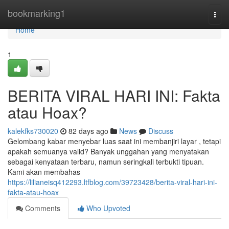
Home
bookmarking1
Togg
navi
Home
1
BERITA VIRAL HARI INI: Fakta
atau Hoax?
kalekfks730020
82 days ago
News
Discuss
Gelombang kabar menyebar luas saat ini membanjiri layar , tetapi
apakah semuanya valid? Banyak unggahan yang menyatakan
sebagai kenyataan terbaru, namun seringkali terbukti tipuan.
Kami akan membahas
https://lilianeisq412293.ltfblog.com/39723428/berita-viral-hari-ini-
fakta-atau-hoax
Comments
Who Upvoted