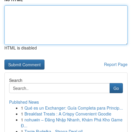
HTML is disabled
Report Page
Search
Go
Published News
1
Qué es un Exchanger: Guía Completa para Princip...
1
Breakfast Treats : A Crispy Convenient Goodie
1
nohuwin – Đăng Nhập Nhanh, Khám Phá Kho Game
Đ...
1
Tanie Pudełka - Strona Deal.pl!