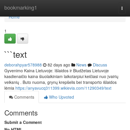
Home
bookmarking1
Togg
navi
Home
1
```text
deborahpyar578988
82 days ago
News
Discuss
Gyvenimo Kaina Lietuvoje: Išlaidos ir Biudžetas Lietuvoje
kasdienaičio kaina šiuolaikiniam laikotarpiui keičiasi nuo įvairių
veiksnių . Buto nuoma, grynų krepšelis bei transporto išlaidos
lėmia
https://anyavucq311399.wikievia.com/11290349/text
Comments
Who Upvoted
Comments
Submit a Comment
No HTML