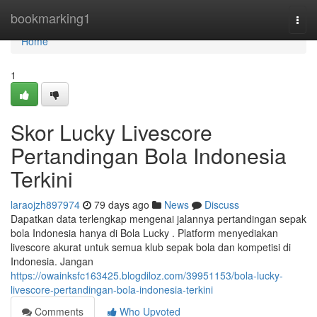
Home
bookmarking1
Togg
navi
Home
1
Skor Lucky Livescore
Pertandingan Bola Indonesia
Terkini
laraojzh897974
79 days ago
News
Discuss
Dapatkan data terlengkap mengenai jalannya pertandingan sepak
bola Indonesia hanya di Bola Lucky . Platform menyediakan
livescore akurat untuk semua klub sepak bola dan kompetisi di
Indonesia. Jangan
https://owainksfc163425.blogdiloz.com/39951153/bola-lucky-
livescore-pertandingan-bola-indonesia-terkini
Comments
Who Upvoted