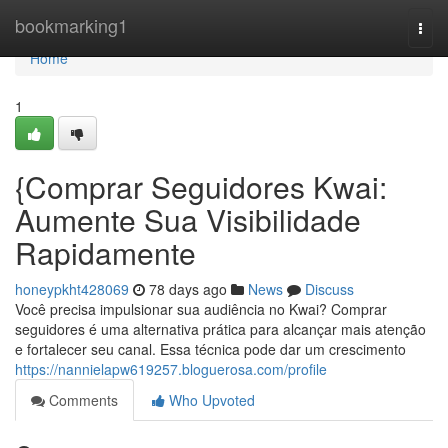
Home
bookmarking1
Togg
navi
Home
1
{Comprar Seguidores Kwai:
Aumente Sua Visibilidade
Rapidamente
honeypkht428069
78 days ago
News
Discuss
Você precisa impulsionar sua audiência no Kwai? Comprar
seguidores é uma alternativa prática para alcançar mais atenção
e fortalecer seu canal. Essa técnica pode dar um crescimento
https://nannielapw619257.bloguerosa.com/profile
Comments
Who Upvoted