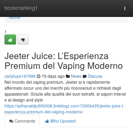
Home
bookmarking1
Togg
navi
Home
1
Jeeter Juice: L’Esperienza
Premium del Vaping Moderno
carlytuye167996
79 days ago
News
Discuss
Nel mondo del vaping premium, Jeeter si è rapidamente
affermato occur uno dei marchi più riconosciuti e richiesti dagli
appassionati. Grazie alla qualità dei suoi estratti, ai sapori intensi
e al design and style
https://adrianablju500308.fireblogz.com/72906435/jeeter-juice-l-
esperienza-premium-del-vaping-moderno
Comments
Who Upvoted