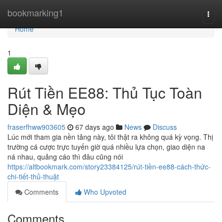
Home
bookmarking1
Togg
navi
Home
1
Rút Tiền EE88: Thủ Tục Toàn
Diện & Mẹo
fraserfhww903605
67 days ago
News
Discuss
Lúc mới tham gia nền tảng này, tôi thật ra không quá kỳ vọng. Thị
trường cá cược trực tuyến giờ quá nhiều lựa chọn, giao diện na
ná nhau, quảng cáo thì đâu cũng nói
https://altbookmark.com/story23384125/rút-tiền-ee88-cách-thức-
chi-tiết-thủ-thuật
Comments
Who Upvoted
Comments