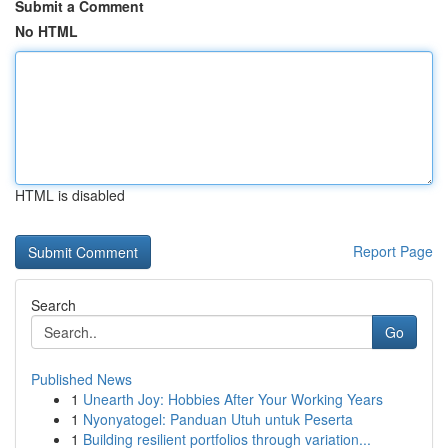
Submit a Comment
No HTML
HTML is disabled
Report Page
Search
Go
Published News
1
Unearth Joy: Hobbies After Your Working Years
1
Nyonyatogel: Panduan Utuh untuk Peserta
1
Building resilient portfolios through variation...