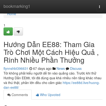
Home
bookmarking1
Togg
navi
Home
1
Hướng Dẫn EE88: Tham Gia
Trò Chơi Một Cách Hiệu Quả ,
Rinh Nhiều Phần Thưởng
flynnshbt396631
67 days ago
News
Discuss
Tôi không phải kiểu người dễ tin vào quảng cáo. Trước khi thử
Hướng Dẫn EE88, tôi đã dùng qua khá nhiều nền tảng khác nhau
và thú thật, phần lớn đều cho cảm giác
https://ee88d.live/huong-
dan-ee88/
Comments
Who Upvoted