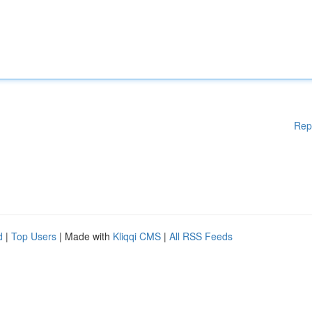
Rep
d
|
Top Users
| Made with
Kliqqi CMS
|
All RSS Feeds