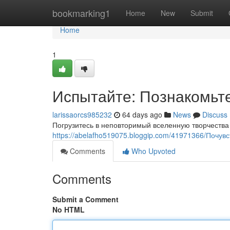
Home
bookmarking1
Home
New
Submit
Home
1
Испытайте: Познакомьте
larissaorcs985232
64 days ago
News
Discuss
Погрузитесь в неповторимый вселенную творчества
https://abelafho519075.bloggip.com/41971366/Почув
Comments
Who Upvoted
Comments
Submit a Comment
No HTML