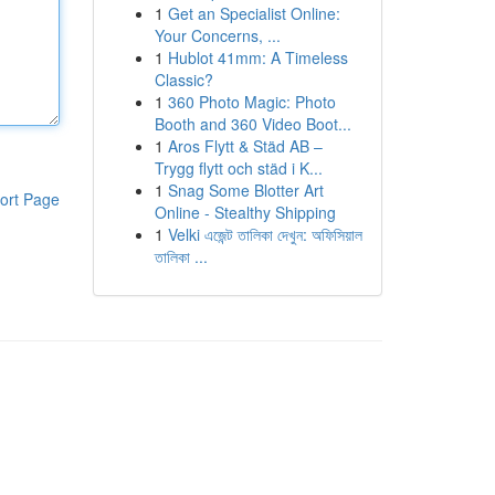
1
Get an Specialist Online:
Your Concerns, ...
1
Hublot 41mm: A Timeless
Classic?
1
360 Photo Magic: Photo
Booth and 360 Video Boot...
1
Aros Flytt & Städ AB –
Trygg flytt och städ i K...
1
Snag Some Blotter Art
ort Page
Online - Stealthy Shipping
1
Velki এজেন্ট তালিকা দেখুন: অফিসিয়াল
তালিকা ...