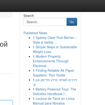
Search
Go
Published News
1
Sydney Clear Pool Barrier –
вой
Style & Safety ...
1
Simple Steps to Sustainable
Weight Loss
1
Modern Property
Enhancements Through
Electrical...
1
Finding Reliable A4 Paper
Suppliers: Your Guide
1
דרכים לשחזר מידע מדיסק און
קי
1
Battery-Powered Toys: The
Definitive Handbook f...
1
Lectura de Tarot en Línea:
Manual para Novatos