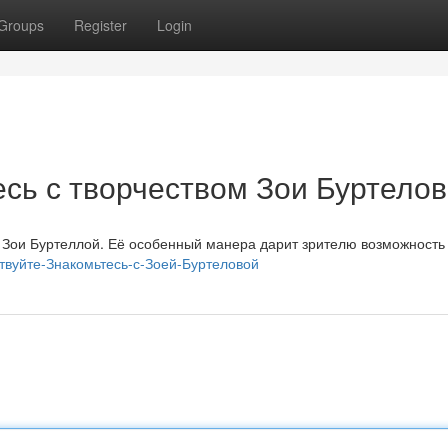
Groups
Register
Login
сь с творчеством Зои Буртело
 Зои Буртеллой. Её особенный манера дарит зрителю возможность
ствуйте-Знакомьтесь-с-Зоей-Буртеловой