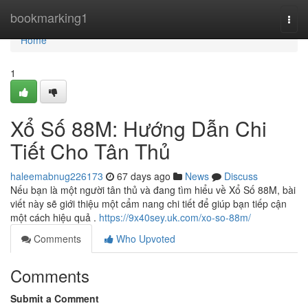
Home
bookmarking1
Togg
navi
Home
1
Xổ Số 88M: Hướng Dẫn Chi
Tiết Cho Tân Thủ
haleemabnug226173
67 days ago
News
Discuss
Nếu bạn là một người tân thủ và đang tìm hiểu về Xổ Số 88M, bài
viết này sẽ giới thiệu một cẩm nang chi tiết để giúp bạn tiếp cận
một cách hiệu quả .
https://9x40sey.uk.com/xo-so-88m/
Comments
Who Upvoted
Comments
Submit a Comment