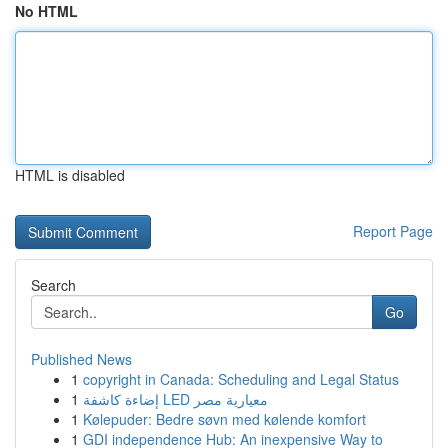
No HTML
HTML is disabled
Report Page
Search
Go
Published News
1
copyright in Canada: Scheduling and Legal Status
1
إضاءة كاشفة LED معيارية مصر
1
Kølepuder: Bedre søvn med kølende komfort
1
GDI independence Hub: An inexpensive Way to