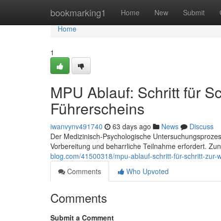
Home
bookmarking1
Home
New
Submit
Home
1
MPU Ablauf: Schritt für S
Führerscheins
iwanvynv491740
63 days ago
News
Discuss
Der Medizinisch-Psychologische Untersuchungsprozess 
Vorbereitung und beharrliche Teilnahme erfordert. Zu
blog.com/41500318/mpu-ablauf-schritt-für-schritt-zur
Comments
Who Upvoted
Comments
Submit a Comment