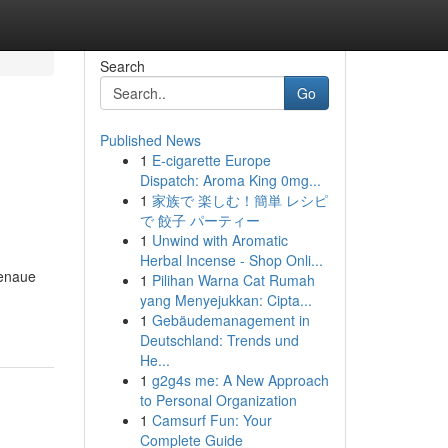
Search
Go
Published News
1
E-cigarette Europe
Dispatch: Aroma King 0mg...
1
家族で 楽しむ！簡単 レシピ
で 餃子 パーティー
1
Unwind with Aromatic
Herbal Incense - Shop Onli...
genaue
1
Pilihan Warna Cat Rumah
yang Menyejukkan: Cipta...
1
Gebäudemanagement in
Deutschland: Trends und
He...
1
g2g4s me: A New Approach
to Personal Organization
1
Camsurf Fun: Your
Complete Guide