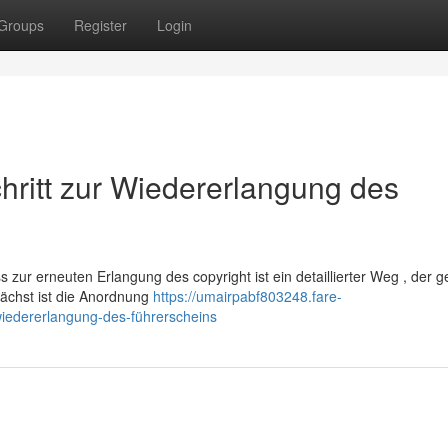
Groups
Register
Login
chritt zur Wiedererlangung des
zur erneuten Erlangung des copyright ist ein detaillierter Weg , der 
nächst ist die Anordnung
https://umairpabf803248.fare-
-wiedererlangung-des-führerscheins