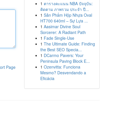
1
ตารางคะแนน NBA ปัจจุบัน:
ติดตาม ภาพรวม ประจำ ปี...
1
Sản Phẩm Hộp Nhựa Oval
HT700 640ml – Sự Lựa ...
1
Aasimar Divine Soul
Sorcerer: A Radiant Path
1
Fade Single-Use
1
The Ultimate Guide: Finding
the Best SEO Specia...
1
DCarmo Pavers: Your
Peninsula Paving Block E...
1
Ozenvitta: Funciona
ort Page
Mesmo? Desvendando a
Eficácia