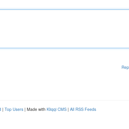
Rep
d
|
Top Users
| Made with
Kliqqi CMS
|
All RSS Feeds