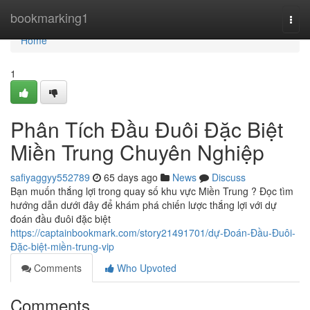
Home
bookmarking1
Togg
navi
Home
1
Phân Tích Đầu Đuôi Đặc Biệt
Miền Trung Chuyên Nghiệp
safiyaggyy552789
65 days ago
News
Discuss
Bạn muốn thắng lợi trong quay số khu vực Miền Trung ? Đọc tìm
hướng dẫn dưới đây để khám phá chiến lược thắng lợi với dự
đoán đầu đuôi đặc biệt
https://captainbookmark.com/story21491701/dự-Đoán-Đầu-Đuôi-
Đặc-biệt-miền-trung-vip
Comments
Who Upvoted
Comments