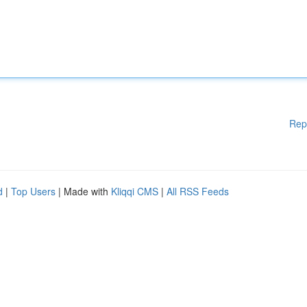
Rep
d
|
Top Users
| Made with
Kliqqi CMS
|
All RSS Feeds