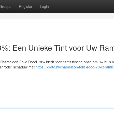
Groups
Register
Login
8%: Een Unieke Tint voor Uw Ra
 Chameleon Folie Rood 78% biedt "een fantastische optie om uw huis o
ozijnrode" schaduw met
https://xxoto.nl/chameleon-folie-rood-78-ceramic