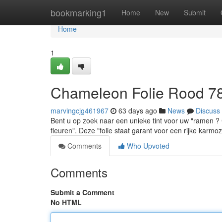
Home
bookmarking1
Home
New
Submit
Home
1
Chameleon Folie Rood 7
marvingcjg461967
63 days ago
News
Discuss
Bent u op zoek naar een unieke tint voor uw "ramen ?
fleuren". Deze "folie staat garant voor een rijke karm
Comments
Who Upvoted
Comments
Submit a Comment
No HTML