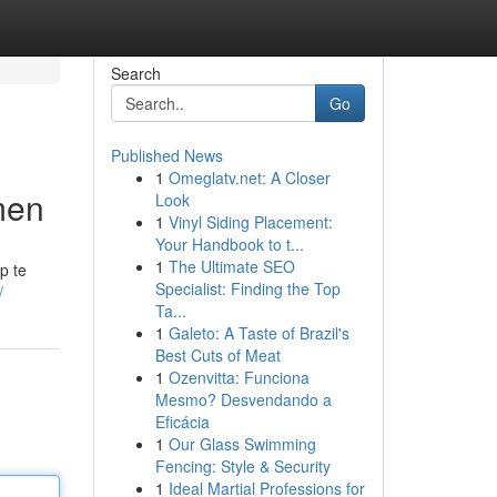
Search
Go
Published News
1
Omeglatv.net: A Closer
men
Look
1
Vinyl Siding Placement:
Your Handbook to t...
1
The Ultimate SEO
p te
Specialist: Finding the Top
/
Ta...
1
Galeto: A Taste of Brazil's
Best Cuts of Meat
1
Ozenvitta: Funciona
Mesmo? Desvendando a
Eficácia
1
Our Glass Swimming
Fencing: Style & Security
1
Ideal Martial Professions for