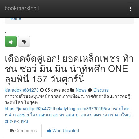
Home
bookmarking1
Togg
navi
Home
1
เดือดจัดคู่เอก! ยอดเหล็กเพชร ท้า
ชน ซอว์ มิน มิน นำทัพศึก ONE
ลุมพินี 157 วันศุกร์นี้
kiaradeyn884273
65 days ago
News
Discuss
การรวมตัวของขุนพลนักชกคุณภาพเพื่อประกาศศักดาศิลปะการต่อสู้
ระดับโลก ในยุคที
https://junaidlqqi924472.thekatyblog.com/39730195/ล-าช-ยไฟต-
ท-4-ก-องช-ย-ไฉนดอนเม-อง-พร-อมส-บ-วาเลร-สตร-นการ-ศ-กใหญ-
one-ล-มพ-น
Comments
Who Upvoted