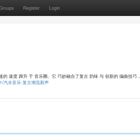
Groups
Register
Login
的 速度 蹿升 于 音乐圈。它 巧妙融合了复古 韵味 与 创新的 编曲技巧
16695751/汽水音乐-复古潮流新声