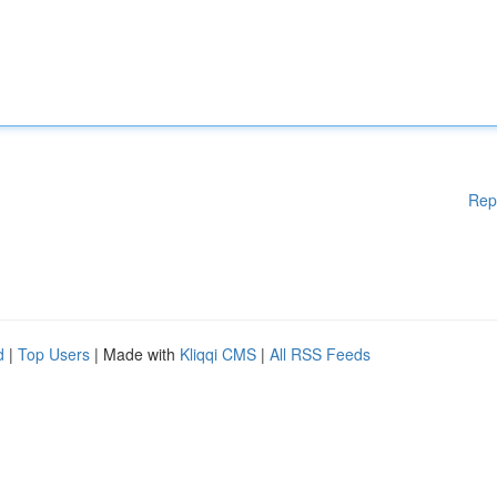
Rep
d
|
Top Users
| Made with
Kliqqi CMS
|
All RSS Feeds