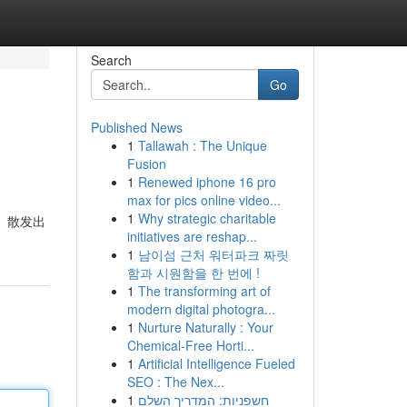
Search
Go
Published News
1
Tallawah : The Unique
Fusion
1
Renewed iphone 16 pro
max for pics online video...
1
Why strategic charitable
， 散发出
initiatives are reshap...
1
남이섬 근처 워터파크 짜릿
함과 시원함을 한 번에 !
1
The transforming art of
modern digital photogra...
1
Nurture Naturally : Your
Chemical-Free Horti...
1
Artificial Intelligence Fueled
SEO : The Nex...
1
חשפניות: המדריך השלם