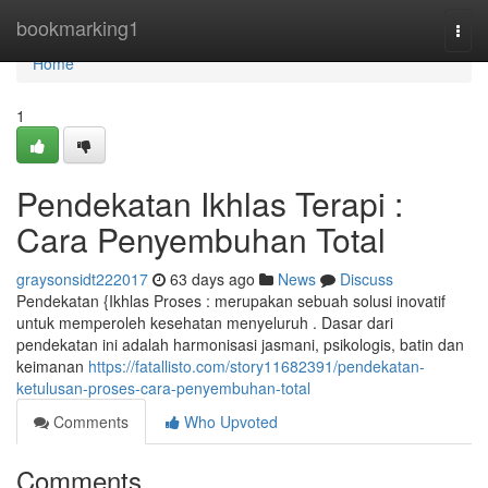
Home
bookmarking1
Togg
navi
Home
1
Pendekatan Ikhlas Terapi :
Cara Penyembuhan Total
graysonsidt222017
63 days ago
News
Discuss
Pendekatan {Ikhlas Proses : merupakan sebuah solusi inovatif
untuk memperoleh kesehatan menyeluruh . Dasar dari
pendekatan ini adalah harmonisasi jasmani, psikologis, batin dan
keimanan
https://fatallisto.com/story11682391/pendekatan-
ketulusan-proses-cara-penyembuhan-total
Comments
Who Upvoted
Comments