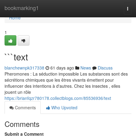
Home
bookmarking1
Togg
navi
Home
1
```text
blanchewnpk317338
61 days ago
News
Discuss
Pheromones : La séduction impossible Les substances sont des
sécrétions chimiques que les êtres vivants émettent pour
influencer des intentions à d'autres. Chez les insectes , elles
jouent un rôle
https://brianfqzr780178.collectblogs.com/85536936/text
Comments
Who Upvoted
Comments
Submit a Comment