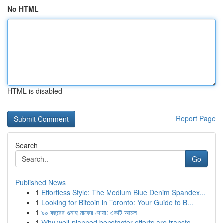
No HTML
HTML is disabled
Report Page
Search
Go
Published News
1
Effortless Style: The Medium Blue Denim Spandex...
1
Looking for Bitcoin in Toronto: Your Guide to B...
1
৯০ বছরের গুনাহ মাফের দোয়া: একটি আমল
1
Why well-planned benefactor efforts are transfo...