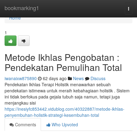
Home
bookmarking1
Togg
navi
Home
1
Metode Ikhlas Pengobatan :
Pendekatan Pemulihan Total
iwanaixw875890
62 days ago
News
Discuss
Pendekatan Ikhlas Terapi Holistik menawarkan sebuah
pendekatan istimewa untuk meraih kebahagiaan holistik . Sistem
ini tidak berfokus pada gejala tubuh saja namun, tetapi juga
menjangkau sisi
https://inesiyfc853442.vidublog.com/40322887/metode-ikhlas-
penyembuhan-holistik-strategi-kesembuhan-total
Comments
Who Upvoted